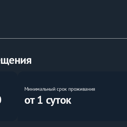
р косметики.
ка;
ещения
 для приема пищи;
Минимальный срок проживания
0
от 1 суток