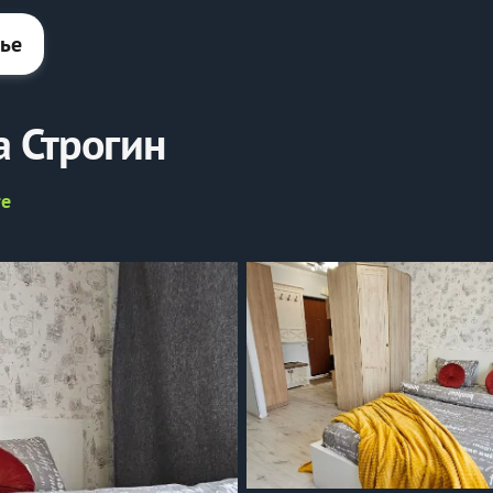
лье
а Строгин
те