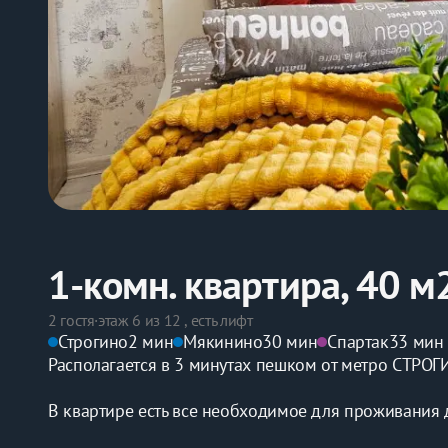
1-комн. квартира, 40 м
2 гостя
·
этаж 6 из 12 , есть лифт
Строгино
2 мин
Мякинино
30 мин
Спартак
33 мин
Располагается в 3 минутах пешком от метро СТРО
В квартире есть все необходимое для проживания 