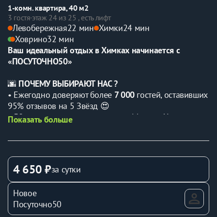
1-комн. квартира, 40 м2
3 гостя
·
этаж 24 из 25 , есть лифт
Левобережная
22 мин
Химки
24 мин
Ховрино
32 мин
Ваш идеальный отдых в Химках начинается с 
«ПОСУТОЧНО50»
🌆 
ПОЧЕМУ ВЫБИРАЮТ НАС ?
• Ежегодно доверяют более 
7 000
 гостей, оставивших 
95% отзывов на 5 Звёзд 😍
• 
50+
 уютных квартир в городах: Москва, Химки, 
Показать больше
Лобня, Долгопрудный ❤️
• 
Заселение 24/7
 без встречи с хозяевами — ключи 
через сейф-бокс.
4 650 ₽
за сутки
💼
 Официальные документы для отчётности, оплата 
по счёту, 
можем заключить Договор на постоянное 
Новое
размещение командировочных.
Посуточно50