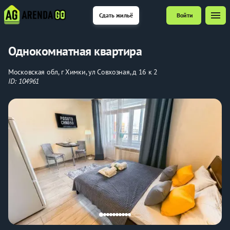
menu
Сдать жильё
Войти
Однокомнатная квартира
Московская обл, г Химки, ул Совхозная, д 16 к 2
ID: 104961