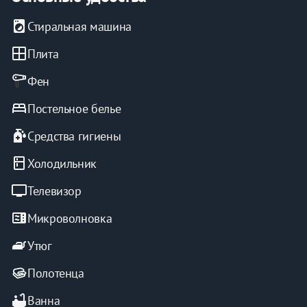
local_laundry_service
Стиральная машина
window
Плита
Фен
bed
Постельное белье
sanitizer
Средства гигиены
kitchen
Холодильник
tv
Телевизор
microwave
Микроволновка
iron
Утюг
Полотенца
bathtub
Ванна