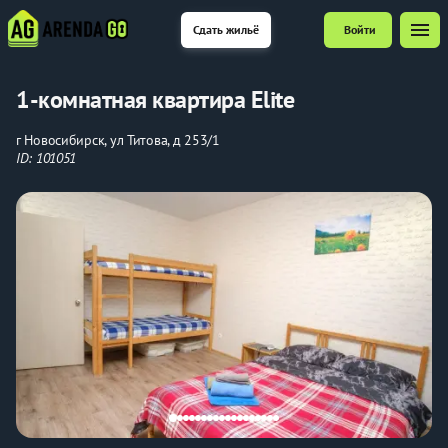
menu
Сдать жильё
Войти
1-комнатная квартира Elite
г Новосибирск, ул Титова, д 253/1
ID: 101051