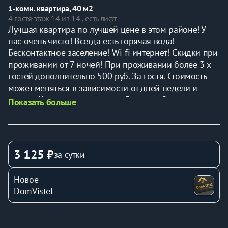
1-комн. квартира, 40 м2
4 гостя
·
этаж 14 из 14 , есть лифт
Лучшая квартира по лучшей цене в этом районе! У 
нас очень чисто! Всегда есть горячая вода! 
Бесконтактное заселение! Wi-fi интернет! Скидки при 
проживании от 7 ночей! При проживании более 3-х 
гостей дополнительно 500 руб. За гостя. Стоимость 
может меняться в зависимости от дней недели и 
сезона. Квартира вмещает до 5 гостей. Спальные 
Показать больше
места: двуспальная кровать + двухъярусная кровать + 
хорошая раскладушка. По необходимости 
предоставляем детскую кроватку-манеж для деток: 
hauck dream'n play Квартира domvistel уютная, чистая, 
3 125 ₽
за сутки
рядом спортивный центр заря, МНТК им. Фёдорова, в 
квартире не курят. В квартире есть все необходимое 
Новое
для комфортного проживания: высокоскоростной 
DomVistel
wifi интернет, телевидение, свежее постельное бельё, 
полотенца, фен, туалетные принадлежности, 
холодильник, стиральная машина, микроволновая 