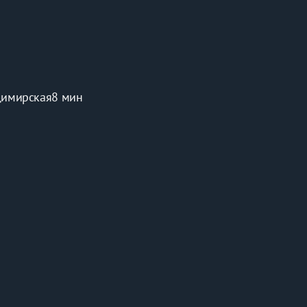
димирская
8 мин