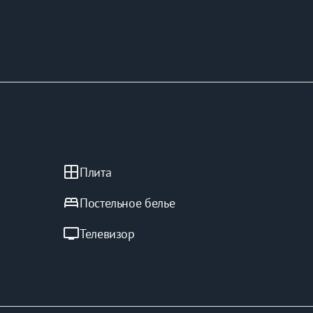
window
Плита
bed
Постельное белье
tv
Телевизор