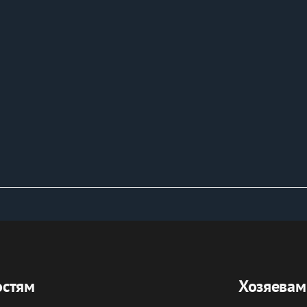
остям
Хозяевам