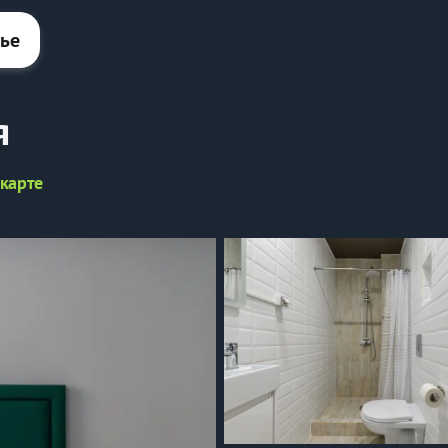
лье
я
 карте