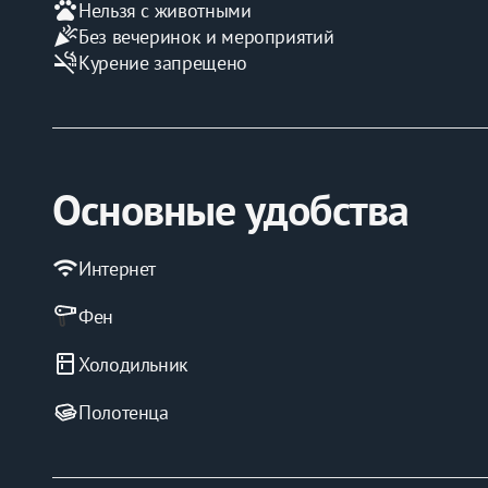
pets
Нельзя с животными
celebration
Без вечеринок и мероприятий
smoke_free
Курение запрещено
Основные удобства
wifi
Интернет
Фен
kitchen
Холодильник
Полотенца